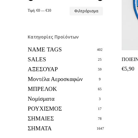
Ελάχιστη
Μέγιστη
Τιμή:
€0
—
€10
Φιλτράρισμα
τιμή
τιμή
Κατηγορίες Προϊόντων
NAME TAGS
402
SALES
ΠΟΙΕΙ
25
€
5,90
ΑΞΕΣΟΥΑΡ
59
Μοντέλα Αεροσκαφών
9
ΜΠΡΕΛΟΚ
65
Νομίσματα
3
ΡΟΥΧΙΣΜΟΣ
17
ΣΗΜΑΙΕΣ
78
ΣΗΜΑΤΑ
1647