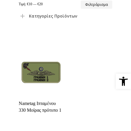
Ελάχιστη
Μέγιστη
Τιμή:
€10
—
€20
Φιλτράρισμα
τιμή
τιμή
Κατηγορίες Προϊόντων
Ανοίξτε 
Select Options
Nametag Ιπταμένου
330 Μοίρας πρότυπο 1