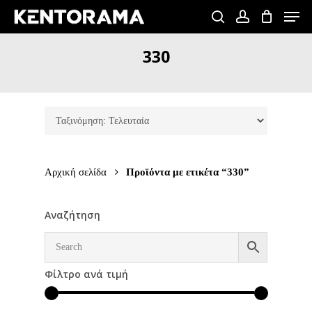
Skip
Men
to
search
account
Close
main
330
Menu
content
Αρχική σελίδα
Προϊόντα με ετικέτα “330”
Αναζήτηση
Φίλτρο ανά τιμή