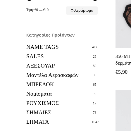
Ελάχιστη
Μέγιστη
Τιμή:
€0
—
€10
Φιλτράρισμα
τιμή
τιμή
Κατηγορίες Προϊόντων
NAME TAGS
402
SALES
356 ΜΤ
25
δερμάτι
ΑΞΕΣΟΥΑΡ
59
€
5,90
Μοντέλα Αεροσκαφών
9
ΜΠΡΕΛΟΚ
65
Νομίσματα
3
ΡΟΥΧΙΣΜΟΣ
17
ΣΗΜΑΙΕΣ
78
ΣΗΜΑΤΑ
1647