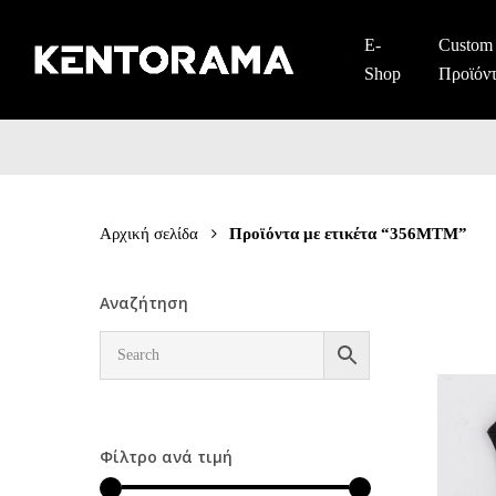
Skip
to
E-
Custom
main
Shop
Προϊόν
content
Αρχική σελίδα
Προϊόντα με ετικέτα “356ΜΤΜ”
Αναζήτηση
Φίλτρο ανά τιμή