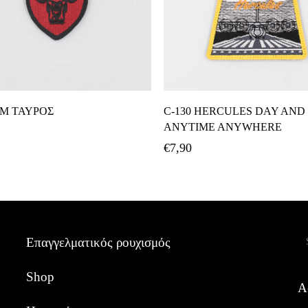
Προσθήκη Στο Καλάθι
Προσθήκη Στο Καλάθ
ΤΜ ΤΑΥΡΟΣ
C-130 HERCULES DAY AND
ANYTIME ANYWHERE
€
7,90
Α
Επαγγελματικός ρουχισμός
Shop
Α