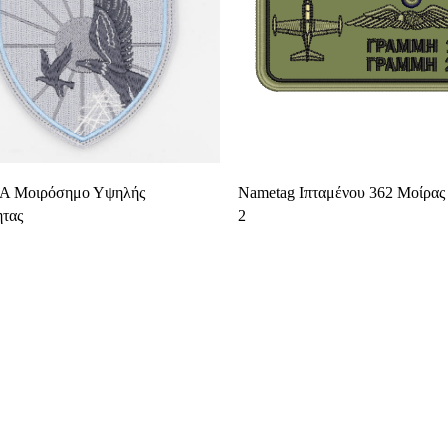
Προσθήκη Στο Καλάθι
Select Options
Α Μοιρόσημο Υψηλής
Nametag Ιπταμένου 362 Μοίρας
ητας
2