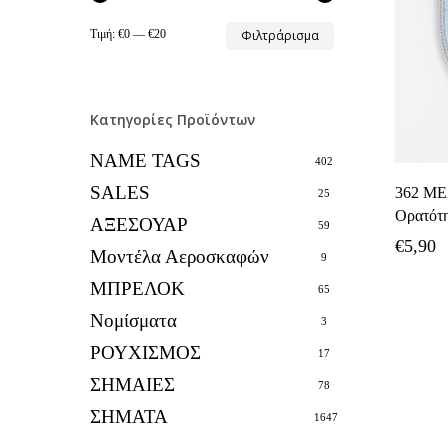
Ελάχιστη
Μέγιστη
Τιμή:
€0
—
€20
Φιλτράρισμα
τιμή
τιμή
Κατηγορίες Προϊόντων
NAME TAGS
402
SALES
362 ΜΕ
25
Ορατότ
ΑΞΕΣΟΥΑΡ
59
€
5,90
Μοντέλα Αεροσκαφών
9
ΜΠΡΕΛΟΚ
65
Νομίσματα
3
ΡΟΥΧΙΣΜΟΣ
17
ΣΗΜΑΙΕΣ
78
ΣΗΜΑΤΑ
1647