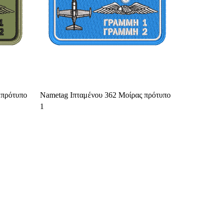
Select Options
 πρότυπο
Nametag Ιπταμένου 362 Μοίρας πρότυπο
1