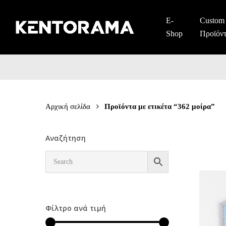
Skip
to
E-
Custom
main
Shop
Προϊόν
content
Αρχική σελίδα
Προϊόντα με ετικέτα “362 μοίρα”
Αναζήτηση
Φίλτρο ανά τιμή