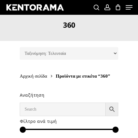
Skip
Men
to
search
account
Close
main
360
Menu
content
Αρχική σελίδα
Προϊόντα με ετικέτα “360”
Αναζήτηση
Φίλτρο ανά τιμή