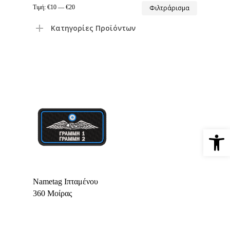
Ελάχιστη
Μέγιστη
Τιμή:
€10
—
€20
Φιλτράρισμα
τιμή
τιμή
Κατηγορίες Προϊόντων
Ανοίξτε 
Select Options
Nametag Ιπταμένου
360 Μοίρας