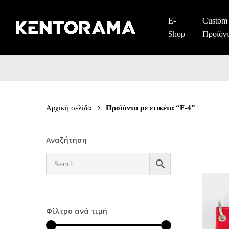
Skip
to
E-
Custom
main
Shop
Προϊόν
content
Αρχική σελίδα
Προϊόντα με ετικέτα “F-4”
Αναζήτηση
Φίλτρο ανά τιμή