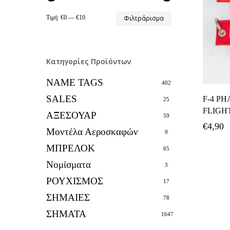
Ελάχιστη
Μέγιστη
Τιμή:
€0
—
€10
Φιλτράρισμα
τιμή
τιμή
Κατηγορίες Προϊόντων
NAME TAGS
402
SALES
F-4 P
25
FLIGH
ΑΞΕΣΟΥΑΡ
59
€
4,90
Μοντέλα Αεροσκαφών
9
ΜΠΡΕΛΟΚ
65
Νομίσματα
3
ΡΟΥΧΙΣΜΟΣ
17
ΣΗΜΑΙΕΣ
78
ΣΗΜΑΤΑ
1647