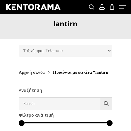
Skip
Men
to
search
account
Close
main
lantirn
Menu
content
Αρχική σελίδα
Προϊόντα με ετικέτα “lantirn”
Αναζήτηση
Φίλτρο ανά τιμή