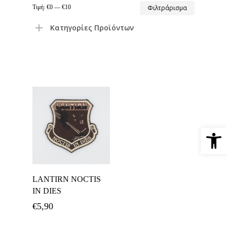
Ελάχιστη
Μέγιστη
Τιμή:
€0
—
€10
Φιλτράρισμα
τιμή
τιμή
Κατηγορίες Προϊόντων
Ανοίξτε 
Προσθήκη Στο
LANTIRN NOCTIS
Καλάθι
IN DIES
€
5,90