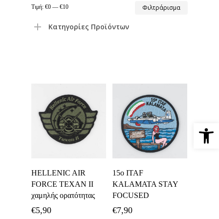
Ελάχιστη
Μέγιστη
Τιμή:
€0
—
€10
Φιλτράρισμα
τιμή
τιμή
Κατηγορίες Προϊόντων
Ανοίξτε 
Προσθήκη Στο
Προσθήκη Στο
HELLENIC AIR
15o ITAF
Καλάθι
Καλάθι
FORCE TEXAN II
KALAMATA STAY
χαμηλής ορατότητας
FOCUSED
€
5,90
€
7,90