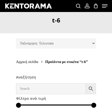
Skip
Men
to
search
account
Close
main
t-6
Menu
content
Αρχική σελίδα
Προϊόντα με ετικέτα “t-6”
Αναζήτηση
Φίλτρο ανά τιμή