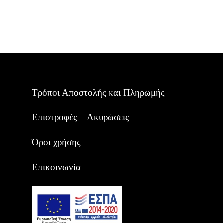
was:
τιμή
€7,90.
είναι:
€4,90.
Τρόποι Αποστολής και Πληρωμής
Επιστροφές – Ακυρώσεις
Όροι χρήσης
Επικοινωνία