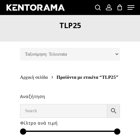
Skip
Men
to
search
account
Close
main
TLP25
Menu
content
Αρχική σελίδα
Προϊόντα με ετικέτα “TLP25”
Αναζήτηση
Φίλτρο ανά τιμή