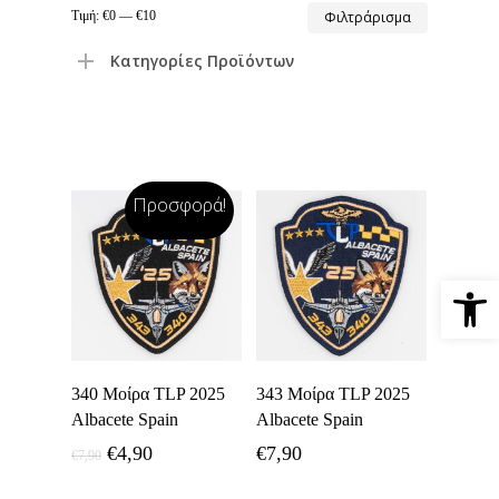
Ελάχιστη
Μέγιστη
Τιμή:
€0
—
€10
Φιλτράρισμα
τιμή
τιμή
Κατηγορίες Προϊόντων
Προσφορά!
Ανοίξτε 
Προσθήκη Στο
Προσθήκη Στο
340 Μοίρα TLP 2025
343 Μοίρα TLP 2025
Καλάθι
Καλάθι
Albacete Spain
Albacete Spain
Original
Η
€
4,90
€
7,90
€
7,90
price
τρέχουσα