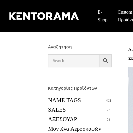
Skip
to
E-
Custom
main
Shop
Προϊόν
content
Αναζήτηση
Αρ
Σ
Κατηγορίες Προϊόντων
NAME TAGS
402
SALES
25
ΑΞΕΣΟΥΑΡ
59
Μοντέλα Αεροσκαφών
9