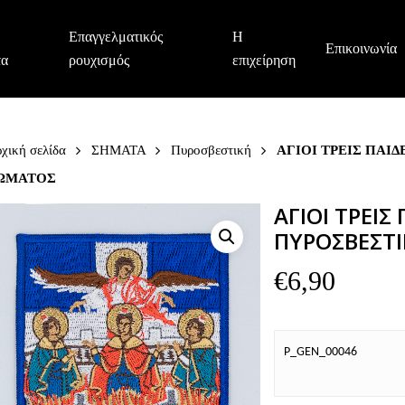
Επαγγελματικός
Η
Επικοινωνία
τα
ρουχισμός
επιχείρηση
χική σελίδα
ΣΗΜΑΤΑ
Πυροσβεστική
ΑΓΙΟΙ ΤΡΕΙΣ ΠΑΙ
ΩΜΑΤΟΣ
ΑΓΙΟΙ ΤΡΕΙΣ
ΠΥΡΟΣΒΕΣΤ
€
6,90
P_GEN_00046