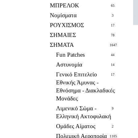
ΜΠΡΕΛΟΚ
65
Νομίσματα
3
ΡΟΥΧΙΣΜΟΣ
17
ΣΗΜΑΙΕΣ
78
ΣΗΜΑΤΑ
1647
Fun Patches
44
Αστυνομία
14
Γενικό Επιτελείο
17
Εθνικής Άμυνας -
Εθνόσημα - Διακλαδικές
Μονάδες
Λιμενικό Σώμα -
9
Ελληνική Ακτοφυλακή
Ομάδες Αίματος
2
Πολεμική Αεροπορία
1105