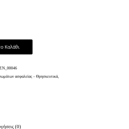
Alternative:
ο Καλάθι
EN_00046
σωμάτων ασφαλείας - Θρησκευτικά
,
γήσεις (0)