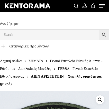
Skip
Men
to
search
account
Close
main
Menu
content
Αναζήτηση
Κατηγορίες Προϊόντων
Αρχική σελίδα
ΣΗΜΑΤΑ
Γενικό Επιτελείο Εθνικής Άμυνας -
Εθνόσημα - Διακλαδικές Μονάδες
ΓΕΕΘΑ - Γενικό Επιτελείο
Εθνικής Άμυνας
ΑΙΕΝ ΑΡΙΣΤΕΥΕΙΝ – Χαμηλής ορατότητας
(μικρό)