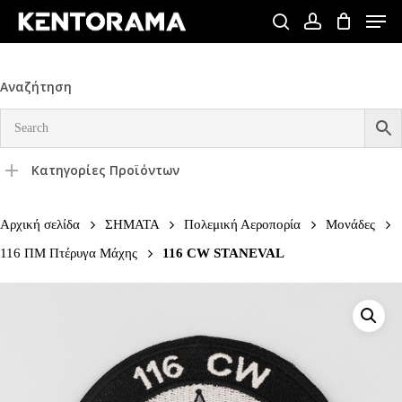
Skip
Men
to
search
account
Close
main
Menu
content
Αναζήτηση
Κατηγορίες Προϊόντων
Αρχική σελίδα
ΣΗΜΑΤΑ
Πολεμική Αεροπορία
Μονάδες
116 ΠΜ Πτέρυγα Μάχης
116 CW STANEVAL