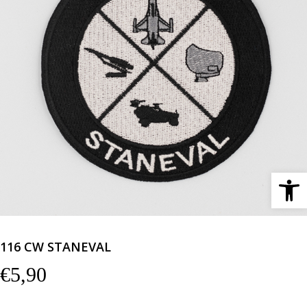
Ανοίξτε 
116 CW STANEVAL
€
5,90