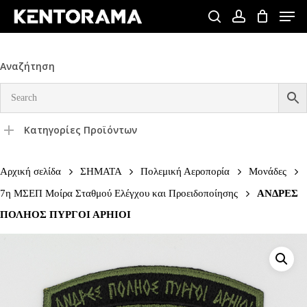
Skip
Men
to
search
account
Close
main
Menu
content
Αναζήτηση
Κατηγορίες Προϊόντων
Αρχική σελίδα
ΣΗΜΑΤΑ
Πολεμική Αεροπορία
Μονάδες
7η ΜΣΕΠ Μοίρα Σταθμού Ελέγχου και Προειδοποίησης
ΑΝΔΡΕΣ
ΠΟΛΗΟΣ ΠΥΡΓΟΙ ΑΡΗΙΟΙ