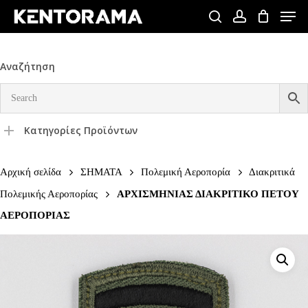
Skip
Men
to
search
account
Close
main
Menu
content
Αναζήτηση
Κατηγορίες Προϊόντων
Αρχική σελίδα
ΣΗΜΑΤΑ
Πολεμική Αεροπορία
Διακριτικά
Πολεμικής Αεροπορίας
ΑΡΧΙΣΜΗΝΙΑΣ ΔΙΑΚΡΙΤΙΚΟ ΠΕΤΟΥ
ΑΕΡΟΠΟΡΙΑΣ