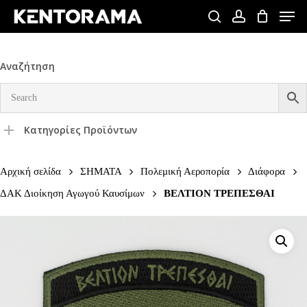
Skip
Men
to
search
account
Close
main
Menu
content
Αναζήτηση
Κατηγορίες Προϊόντων
Αρχική σελίδα
ΣΗΜΑΤΑ
Πολεμική Αεροπορία
Διάφορα
ΔΑΚ Διοίκηση Αγωγού Καυσίμων
ΒΕΛΤΙΟΝ ΤΡΕΠΕΣΘΑΙ