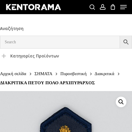
Skip
Men
to
search
account
Close
main
Menu
content
Αναζήτηση
Κατηγορίες Προϊόντων
Αρχική σελίδα
ΣΗΜΑΤΑ
Πυροσβεστική
Διακριτικά
ΔΙΑΚΡΙΤΙΚΑ ΠΕΤΟΥ ΠΟΛΟ ΑΡΧΙΠΥΡΑΡΧΟΣ