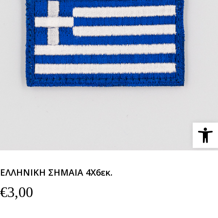
Ανοίξτε 
ΕΛΛΗΝΙΚΗ ΣΗΜΑΙΑ 4Χ6εκ.
€
3,00