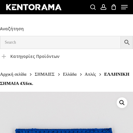
Skip
Men
to
search
account
Close
main
Menu
content
Αναζήτηση
Κατηγορίες Προϊόντων
Αρχική σελίδα
ΣΗΜΑΙΕΣ
Ελλάδα
Απλές
ΕΛΛΗΝΙΚΗ
ΣΗΜΑΙΑ 4Χ6εκ.