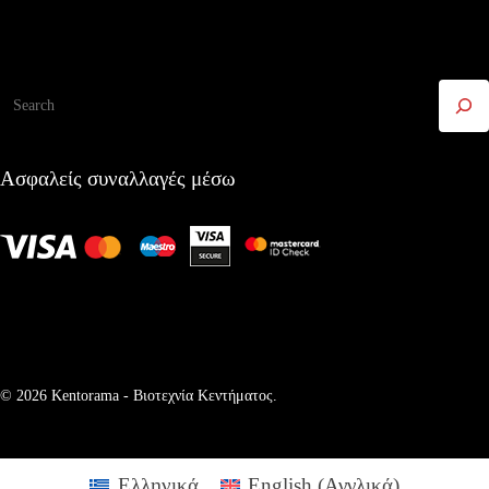
Αναζήτηση
Ασφαλείς συναλλαγές μέσω
© 2026 Kentorama - Bιοτεχνία Kεντήματος.
Ελληνικά
English
(
Αγγλικά
)