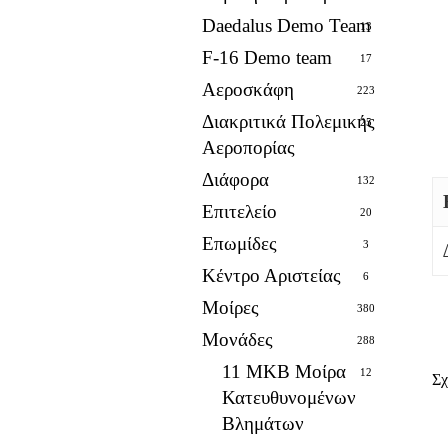
Daedalus Demo Team
13
F-16 Demo team
17
Αεροσκάφη
223
Διακριτικά Πολεμικής
25
Αεροπορίας
Διάφορα
132
Επιτελείο
20
Επωμίδες
3
Κέντρο Αριστείας
6
Μοίρες
380
Μονάδες
288
11 ΜΚΒ Μοίρα
12
Σχ
Κατευθυνομένων
Βλημάτων