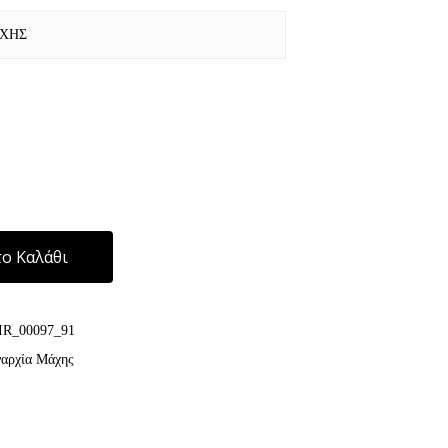
ΑΧΗΣ
Alternative:
ο Καλάθι
IR_00097_91
αρχία Μάχης