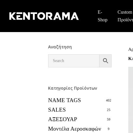
Skip
to
E-
Custom
main
Shop
Προϊόν
content
Αναζήτηση
Αρ
Κ
Κατηγορίες Προϊόντων
NAME TAGS
402
SALES
25
ΑΞΕΣΟΥΑΡ
59
Μοντέλα Αεροσκαφών
9