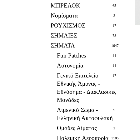
ΜΠΡΕΛΟΚ
65
Νομίσματα
3
ΡΟΥΧΙΣΜΟΣ
17
ΣΗΜΑΙΕΣ
78
ΣΗΜΑΤΑ
1647
Fun Patches
44
Αστυνομία
14
Γενικό Επιτελείο
17
Εθνικής Άμυνας -
Εθνόσημα - Διακλαδικές
Μονάδες
Λιμενικό Σώμα -
9
Ελληνική Ακτοφυλακή
Ομάδες Αίματος
2
Πολεμική Αεροπορία
1105