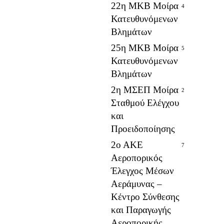
22η ΜΚΒ Μοίρα
4
Κατευθυνόμενων
Βλημάτων
25η ΜΚΒ Μοίρα
5
Κατευθυνόμενων
Βλημάτων
2η ΜΣΕΠ Μοίρα
2
Σταθμού Ελέγχου
και
Προειδοποίησης
2ο ΑΚΕ
7
Αεροπορικός
Έλεγχος Μέσων
Αεράμυνας –
Κέντρο Σύνθεσης
και Παραγωγής
Αεροπορικής