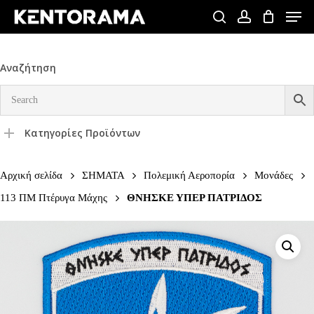
Skip
Men
to
search
account
Close
main
Menu
content
Αναζήτηση
Κατηγορίες Προϊόντων
Αρχική σελίδα
ΣΗΜΑΤΑ
Πολεμική Αεροπορία
Μονάδες
113 ΠΜ Πτέρυγα Μάχης
ΘΝΗΣΚΕ ΥΠΕΡ ΠΑΤΡΙΔΟΣ