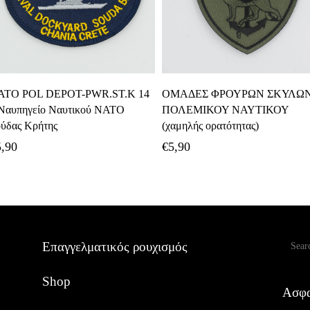
Προσθήκη Στο Καλάθι
Προσθήκη Στο Καλάθι
ATO POL DEPOT-PWR.ST.K 14
ΟΜΑΔΕΣ ΦΡΟΥΡΩΝ ΣΚΥΛΩ
Ναυπηγείο Ναυτικού NATO
ΠΟΛΕΜΙΚΟΥ ΝΑΥΤΙΚΟΥ
ύδας Κρήτης
(χαμηλής ορατότητας)
5,90
€
5,90
Αναζ
Επαγγελματικός ρουχισμός
Shop
Ασφα