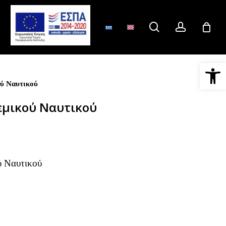
search
account
Ανοίξτε 
ύ Ναυτικού
εμικού Ναυτικού
ύ Ναυτικού