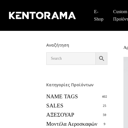
Skip
to
E-
Custom
main
Shop
Προϊόν
content
Αναζήτηση
Αρ
Κατηγορίες Προϊόντων
NAME TAGS
402
SALES
25
ΑΞΕΣΟΥΑΡ
59
Μοντέλα Αεροσκαφών
9