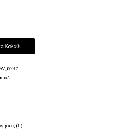
Alternative:
ο Καλάθι
AV_00017
υτικό
γήσεις (0)