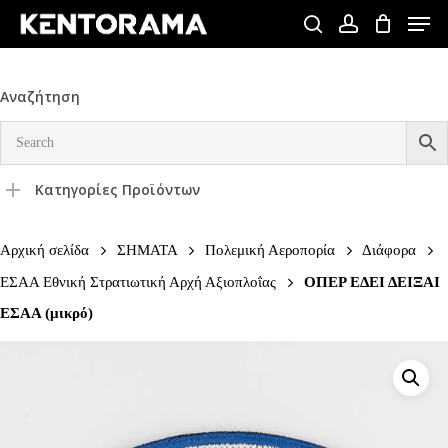
Skip
Men
to
search
account
Close
main
Menu
content
Αναζήτηση
Κατηγορίες Προϊόντων
Αρχική σελίδα
ΣΗΜΑΤΑ
Πολεμική Αεροπορία
Διάφορα
ΕΣΑΑ Εθνική Στρατιωτική Αρχή Αξιοπλοΐας
ΟΠΕΡ ΕΔΕΙ ΔΕΙΞΑΙ
ΕΣΑΑ (μικρό)