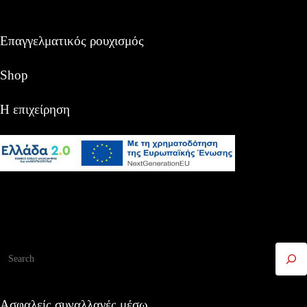
Επαγγελματικός ρουχισμός
Shop
Η επιχείρηση
Αναζήτηση
Ασφαλείς συναλλαγές μέσω