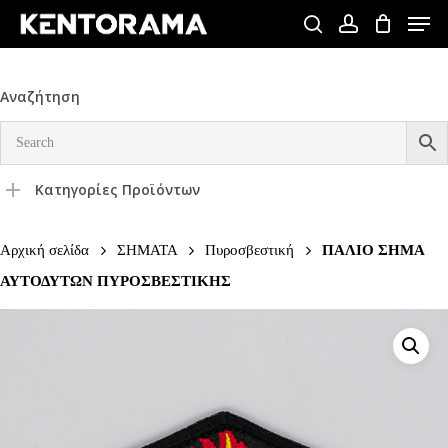
Skip
Men
to
search
account
Close
main
Menu
content
Αναζήτηση
Κατηγορίες Προϊόντων
Αρχική σελίδα
ΣΗΜΑΤΑ
Πυροσβεστική
ΠΑΛΙΟ ΣΗΜΑ
ΑΥΤΟΔΥΤΩΝ ΠΥΡΟΣΒΕΣΤΙΚΗΣ