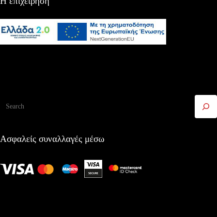
Η επιχείρηση
Αναζήτηση
Ασφαλείς συναλλαγές μέσω