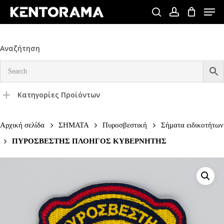
Skip
Men
to
search
account
Close
main
Menu
content
Αναζήτηση
Κατηγορίες Προϊόντων
Αρχική σελίδα
ΣΗΜΑΤΑ
Πυροσβεστική
Σήματα ειδικοτήτων
ΠΥΡΟΣΒΕΣΤΗΣ ΠΛΟΗΓΟΣ ΚΥΒΕΡΝΗΤΗΣ