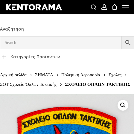
Skip
Men
to
search
account
Close
main
Menu
content
Αναζήτηση
Κατηγορίες Προϊόντων
Αρχική σελίδα
ΣΗΜΑΤΑ
Πολεμική Αεροπορία
Σχολές
ΣΟΤ Σχολείο Όπλων Τακτικής
ΣΧΟΛΕΙΟ ΟΠΛΩΝ ΤΑΚΤΙΚΗΣ