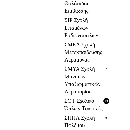
Θαλάσσιας
Επιβίωσης
ΣΙΡ Σχολή
1
Ιπταμένων
Ραδιοναυτίλων
ΣΜΕΑ Σχολή
7
Μετεκπαίδευσης
Αεράμυνας
ΣΜΥΑ Σχολή
2
Μονίμων
Υπαξιωματικών
Αεροπορίας
ΣΟΤ Σχολείο
19
Όπλων Τακτικής
ΣΠΠΑ Σχολή
0
Πολέμου