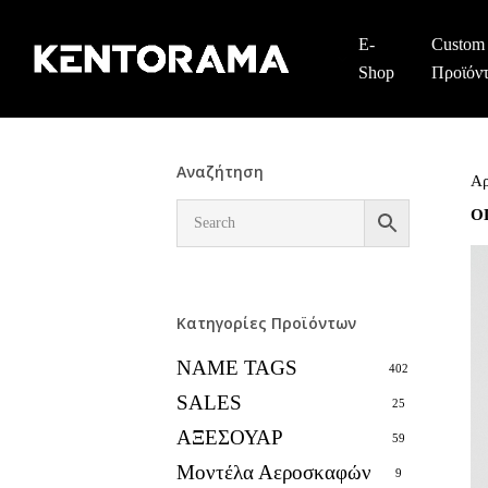
Skip
to
E-
Custom
main
Shop
Προϊόν
content
Αναζήτηση
Αρ
Ο
Κατηγορίες Προϊόντων
NAME TAGS
402
SALES
25
ΑΞΕΣΟΥΑΡ
59
Μοντέλα Αεροσκαφών
9