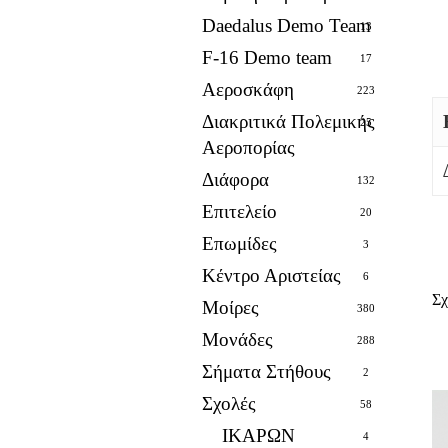
Daedalus Demo Team
13
F-16 Demo team
17
Αεροσκάφη
223
Διακριτικά Πολεμικής
25
Αεροπορίας
Διάφορα
132
Επιτελείο
20
Επωμίδες
3
Κέντρο Αριστείας
6
Σχ
Μοίρες
380
Μονάδες
288
Σήματα Στήθους
2
Σχολές
58
ΙΚΑΡΩΝ
4