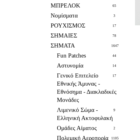
ΜΠΡΕΛΟΚ
65
Νομίσματα
3
ΡΟΥΧΙΣΜΟΣ
17
ΣΗΜΑΙΕΣ
78
ΣΗΜΑΤΑ
1647
Fun Patches
44
Αστυνομία
14
Γενικό Επιτελείο
17
Εθνικής Άμυνας -
Εθνόσημα - Διακλαδικές
Μονάδες
Λιμενικό Σώμα -
9
Ελληνική Ακτοφυλακή
Ομάδες Αίματος
2
Πολεμική Αεροπορία
1105