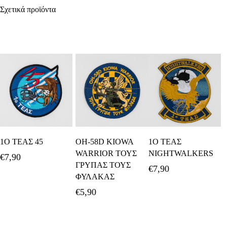
Σχετικά προϊόντα
Προσθήκη Στο
Διαβάστε
Προσθήκη Στο
1Ο ΤΕΑΣ 45
OH-58D KIOWA
1Ο ΤΕΑΣ
Καλάθι
Περισσότερα
Καλάθι
WARRIOR ΤΟΥΣ
NIGHTWALKERS
€
7,90
ΓΡΥΠΑΣ ΤΟΥΣ
€
7,90
ΦΥΛΑΚΑΣ
€
5,90