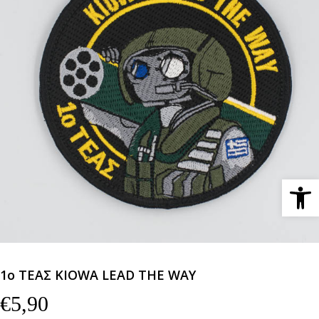
Ανοίξτε 
1ο ΤΕΑΣ KIOWA LEAD THE WAY
€
5,90