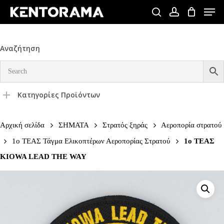
Skip
Men
to
search
account
Close
main
Menu
content
Αναζήτηση
Κατηγορίες Προϊόντων
Αρχική σελίδα
ΣΗΜΑΤΑ
Στρατός ξηράς
Αεροπορία στρατού
1ο ΤΕΑΣ Τάγμα Ελικοπτέρων Αεροπορίας Στρατού
1ο ΤΕΑΣ
KIOWA LEAD THE WAY