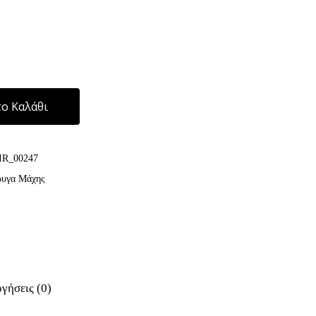
Alternative:
ο Καλάθι
IR_00247
ρυγα Μάχης
γήσεις (0)