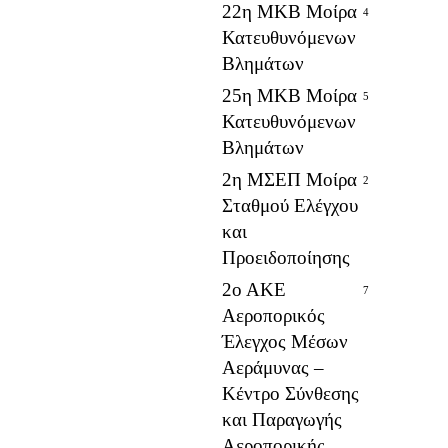
22η ΜΚΒ Μοίρα
4
Κατευθυνόμενων
Βλημάτων
25η ΜΚΒ Μοίρα
5
Κατευθυνόμενων
Βλημάτων
2η ΜΣΕΠ Μοίρα
2
Σταθμού Ελέγχου
και
Προειδοποίησης
2ο ΑΚΕ
7
Αεροπορικός
Έλεγχος Μέσων
Αεράμυνας –
Κέντρο Σύνθεσης
και Παραγωγής
Αεροπορικής