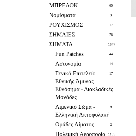
ΜΠΡΕΛΟΚ
65
Νομίσματα
3
ΡΟΥΧΙΣΜΟΣ
17
ΣΗΜΑΙΕΣ
78
ΣΗΜΑΤΑ
1647
Fun Patches
44
Αστυνομία
14
Γενικό Επιτελείο
17
Εθνικής Άμυνας -
Εθνόσημα - Διακλαδικές
Μονάδες
Λιμενικό Σώμα -
9
Ελληνική Ακτοφυλακή
Ομάδες Αίματος
2
Πολεμική Αεροπορία
1105