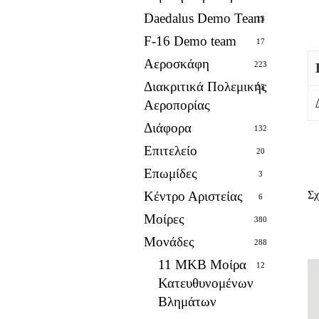
Daedalus Demo Team
13
F-16 Demo team
17
Αεροσκάφη
223
Διακριτικά Πολεμικής
25
Αεροπορίας
Διάφορα
132
Επιτελείο
20
Επωμίδες
3
Κέντρο Αριστείας
Σχ
6
Μοίρες
380
Μονάδες
288
11 ΜΚΒ Μοίρα
12
Κατευθυνομένων
Βλημάτων