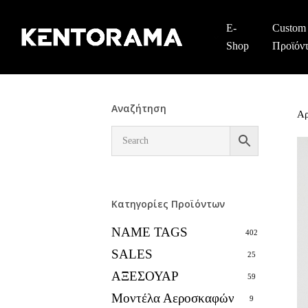
Skip
to
E-
Custom
main
Shop
Προϊόν
content
Αναζήτηση
Αρ
Κατηγορίες Προϊόντων
NAME TAGS
402
SALES
25
ΑΞΕΣΟΥΑΡ
59
Μοντέλα Αεροσκαφών
9