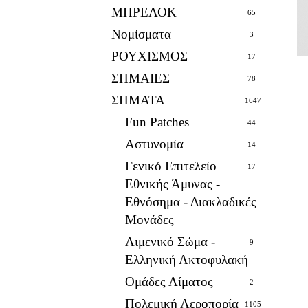
ΜΠΡΕΛΟΚ
65
Νομίσματα
3
ΡΟΥΧΙΣΜΟΣ
17
ΣΗΜΑΙΕΣ
78
ΣΗΜΑΤΑ
1647
Fun Patches
44
Αστυνομία
14
Γενικό Επιτελείο
17
Εθνικής Άμυνας -
Εθνόσημα - Διακλαδικές
Μονάδες
Λιμενικό Σώμα -
9
Ελληνική Ακτοφυλακή
Ομάδες Αίματος
2
Πολεμική Αεροπορία
1105