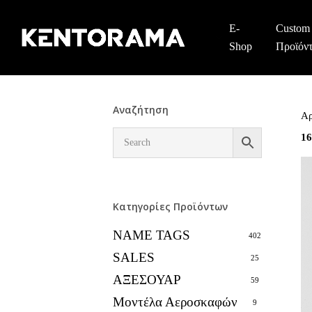
Skip
to
E-
Custom
main
Shop
Προϊόν
content
Αναζήτηση
Αρ
1
Κατηγορίες Προϊόντων
NAME TAGS
402
SALES
25
ΑΞΕΣΟΥΑΡ
59
Μοντέλα Αεροσκαφών
9