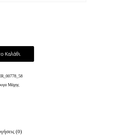
Alternative:
ο Καλάθι
IR_00778_58
ρυγα Μάχης
γήσεις (0)