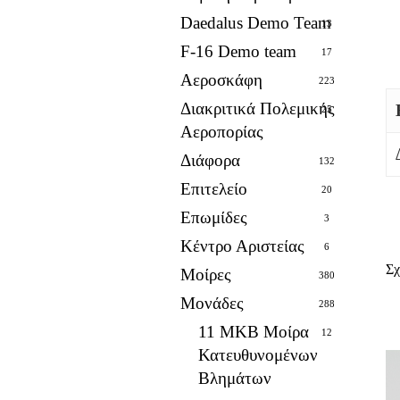
Daedalus Demo Team
13
F-16 Demo team
17
Αεροσκάφη
223
Διακριτικά Πολεμικής
25
Αεροπορίας
Διάφορα
132
Επιτελείο
20
Επωμίδες
3
Κέντρο Αριστείας
6
Σχ
Μοίρες
380
Μονάδες
288
11 ΜΚΒ Μοίρα
12
Κατευθυνομένων
Βλημάτων