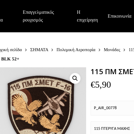
Επαγγελματικός
Η
Επικοινωνία
τα
ρουχισμός
επιχείρηση
χική σελίδα
ΣΗΜΑΤΑ
Πολεμική Αεροπορία
Μονάδες
11
6 BLK 52+
115 ΠΜ ΣΜΕΤ
€
5,90
P_AIR_00778
115 ΠΤΕΡΥΓΑ ΜΑΧΗΣ