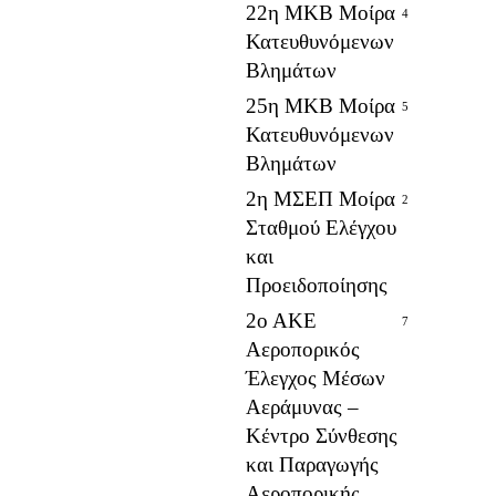
22η ΜΚΒ Μοίρα
4
Κατευθυνόμενων
Βλημάτων
25η ΜΚΒ Μοίρα
5
Κατευθυνόμενων
Βλημάτων
2η ΜΣΕΠ Μοίρα
2
Σταθμού Ελέγχου
και
Προειδοποίησης
2ο ΑΚΕ
7
Αεροπορικός
Έλεγχος Μέσων
Αεράμυνας –
Κέντρο Σύνθεσης
και Παραγωγής
Αεροπορικής