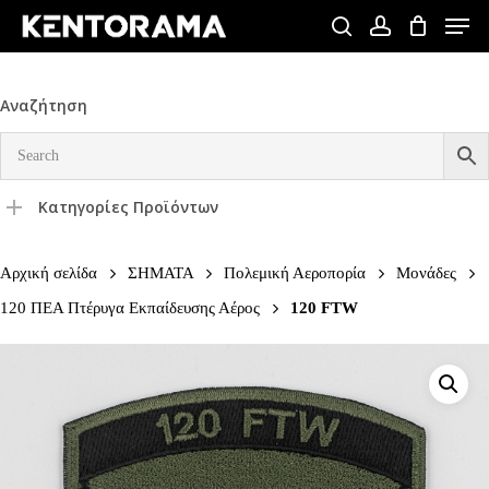
Skip
Men
to
search
account
Close
main
Menu
content
Αναζήτηση
Κατηγορίες Προϊόντων
Αρχική σελίδα
ΣΗΜΑΤΑ
Πολεμική Αεροπορία
Μονάδες
120 ΠΕΑ Πτέρυγα Εκπαίδευσης Αέρος
120 FTW