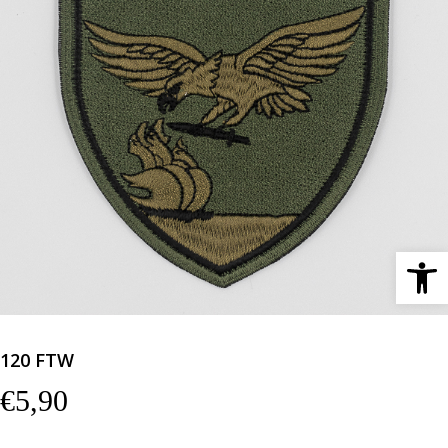
Ανοίξτε 
120 FTW
€
5,90