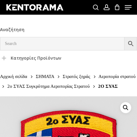
Skip
Men
to
search
account
Close
main
Menu
content
Αναζήτηση
Κατηγορίες Προϊόντων
Αρχική σελίδα
ΣΗΜΑΤΑ
Στρατός ξηράς
Αεροπορία στρατού
2ο ΣΥΑΣ Συγκρότημα Αεροπορίας Στρατού
2Ο ΣΥΑΣ