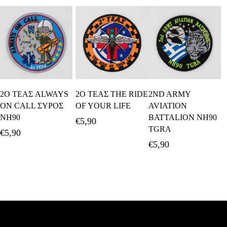
Προσθήκη Στο
Προσθήκη Στο
Προσθήκη Στο
2Ο ΤΕΑΣ ALWAYS
2Ο ΤΕΑΣ THE RIDE
2ND ARMY
Καλάθι
Καλάθι
Καλάθι
ON CALL ΣΥΡΟΣ
OF YOUR LIFE
AVIATION
NH90
BATTALION NH90
€
5,90
TGRA
€
5,90
€
5,90