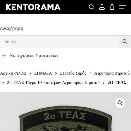
Skip
Men
to
search
account
Close
main
Menu
content
Αναζήτηση
Κατηγορίες Προϊόντων
Αρχική σελίδα
ΣΗΜΑΤΑ
Στρατός ξηράς
Αεροπορία στρατού
2ο ΤΕΑΣ Τάγμα Ελικοπτέρων Αεροπορίας Στρατού
2Ο ΤΕΑΣ