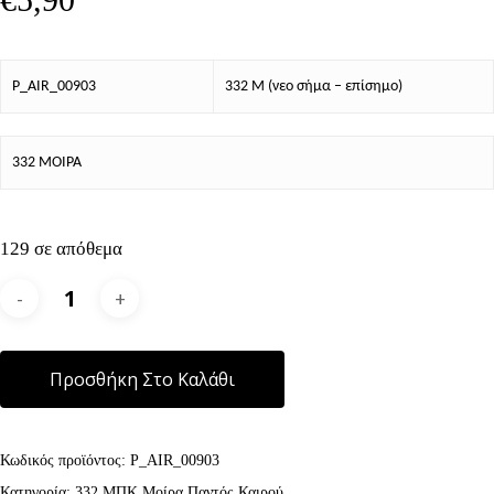
P_AIR_00903
332 Μ (νεο σήμα – επίσημο)
332 ΜΟΙΡΑ
129 σε απόθεμα
Alternative:
Προσθήκη Στο Καλάθι
Κωδικός προϊόντος:
P_AIR_00903
Κατηγορία:
332 ΜΠΚ Μοίρα Παντός Καιρού