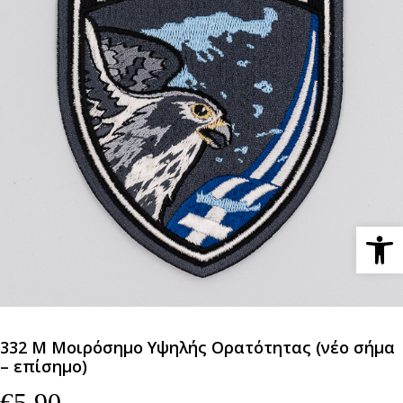
Ανοίξτε 
332 Μ Μοιρόσημο Υψηλής Ορατότητας (νέο σήμα
– επίσημο)
€
5,90