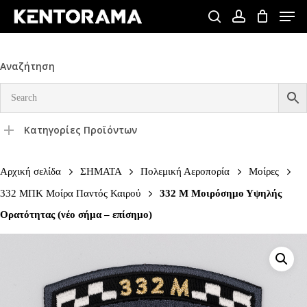
Skip
Men
to
search
account
Close
main
Menu
content
Αναζήτηση
Κατηγορίες Προϊόντων
Αρχική σελίδα
ΣΗΜΑΤΑ
Πολεμική Αεροπορία
Μοίρες
332 ΜΠΚ Μοίρα Παντός Καιρού
332 Μ Μοιρόσημο Υψηλής
Ορατότητας (νέο σήμα – επίσημο)