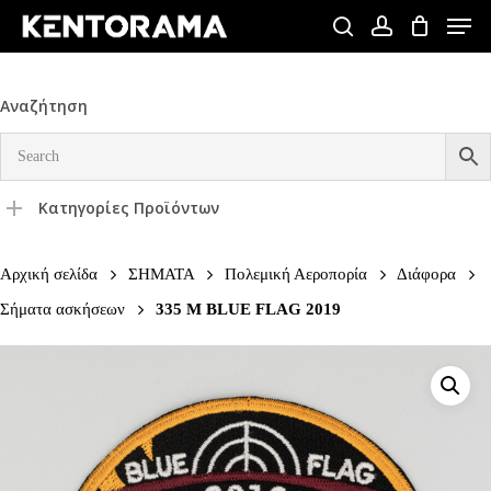
Skip
Men
to
search
account
Close
main
Menu
content
Αναζήτηση
Κατηγορίες Προϊόντων
Αρχική σελίδα
ΣΗΜΑΤΑ
Πολεμική Αεροπορία
Διάφορα
Σήματα ασκήσεων
335 Μ BLUE FLAG 2019