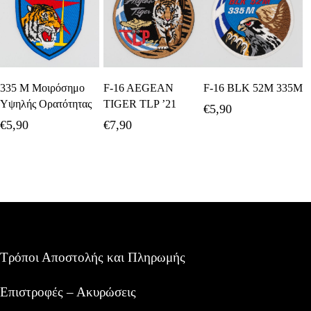
Προσθήκη Στο
Προσθήκη Στο
Προσθήκη Στο
335 Μ Μοιρόσημο
F-16 AEGEAN
F-16 BLK 52M 335Μ
Καλάθι
Καλάθι
Καλάθι
Υψηλής Ορατότητας
TIGER TLP ’21
€
5,90
€
5,90
€
7,90
Τρόποι Αποστολής και Πληρωμής
Επιστροφές – Ακυρώσεις