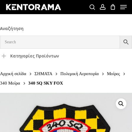
Skip
Men
to
search
account
Close
main
Menu
content
Αναζήτηση
Κατηγορίες Προϊόντων
Αρχική σελίδα
ΣΗΜΑΤΑ
Πολεμική Αεροπορία
Μοίρες
340 Μοίρα
340 SQ SKY FOX