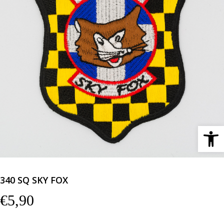
Ανοίξτε 
340 SQ SKY FOX
€
5,90