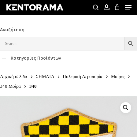
Skip
Men
to
search
account
Close
main
Menu
content
Αναζήτηση
Κατηγορίες Προϊόντων
Αρχική σελίδα
ΣΗΜΑΤΑ
Πολεμική Αεροπορία
Μοίρες
340 Μοίρα
340