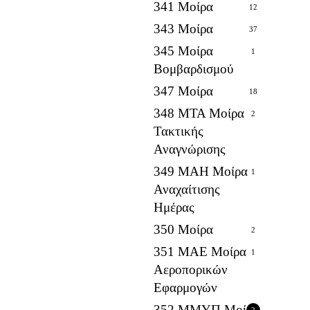
341 Μοίρα
12
343 Μοίρα
37
345 Μοίρα
1
Βομβαρδισμού
347 Μοίρα
18
348 ΜΤΑ Μοίρα
2
Τακτικής
Αναγνώρισης
349 ΜΑΗ Μοίρα
1
Αναχαίτισης
Ημέρας
350 Μοίρα
2
351 ΜΑΕ Μοίρα
1
Αεροπορικών
Εφαρμογών
352 ΜΜΥΠ Μοίρα
2