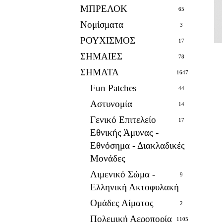
ΜΠΡΕΛΟΚ
65
Νομίσματα
3
ΡΟΥΧΙΣΜΟΣ
17
ΣΗΜΑΙΕΣ
78
ΣΗΜΑΤΑ
1647
Fun Patches
44
Αστυνομία
14
Γενικό Επιτελείο
17
Εθνικής Άμυνας -
Εθνόσημα - Διακλαδικές
Μονάδες
Λιμενικό Σώμα -
9
Ελληνική Ακτοφυλακή
Ομάδες Αίματος
2
Πολεμική Αεροπορία
1105