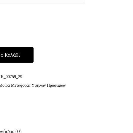
Alternative:
ο Καλάθι
IR_00759_29
οίρα Μεταφοράς Υψηλών Προσώπων
γήσεις (0)