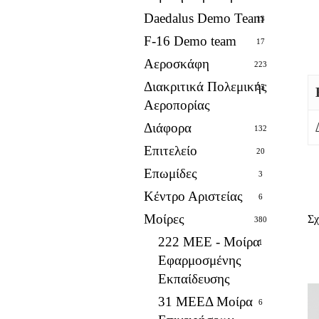
Daedalus Demo Team
13
F-16 Demo team
17
Αεροσκάφη
223
Διακριτικά Πολεμικής
25
Αεροπορίας
Διάφορα
132
Επιτελείο
20
Επωμίδες
3
Κέντρο Αριστείας
6
Μοίρες
Σχ
380
222 ΜΕΕ - Μοίρα
1
Εφαρμοσμένης
Εκπαίδευσης
31 ΜΕΕΔ Μοίρα
6