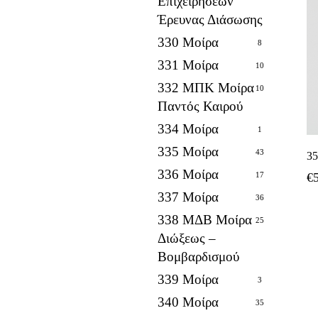
Επιχειρήσεων
Έρευνας Διάσωσης
330 Μοίρα
8
331 Μοίρα
10
332 ΜΠΚ Μοίρα
10
Παντός Καιρού
334 Μοίρα
1
335 Μοίρα
43
3
336 Μοίρα
17
€
337 Μοίρα
36
338 ΜΔΒ Μοίρα
25
Διώξεως –
Βομβαρδισμού
339 Μοίρα
3
340 Μοίρα
35