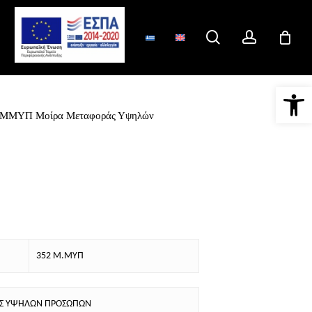
search
account
Ανοίξτε 
 ΜΜΥΠ Μοίρα Μεταφοράς Υψηλών
352 Μ.ΜΥΠ
ΑΣ ΥΨΗΛΩΝ ΠΡΟΣΩΠΩΝ