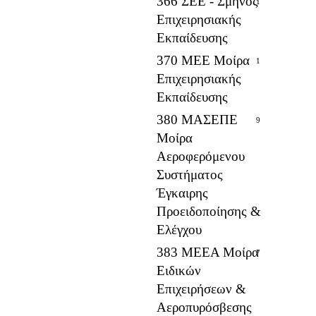
366 ΣΕΕ - Σμήνος
1
Επιχειρησιακής
Εκπαίδευσης
370 ΜΕΕ Μοίρα
1
Επιχειρησιακής
Εκπαίδευσης
380 ΜΑΣΕΠΕ
9
Μοίρα
Αεροφερόμενου
Συστήματος
Έγκαιρης
Προειδοποίησης &
Ελέγχου
383 ΜΕΕΑ Μοίρα
7
Ειδικών
Επιχειρήσεων &
Αεροπυρόσβεσης