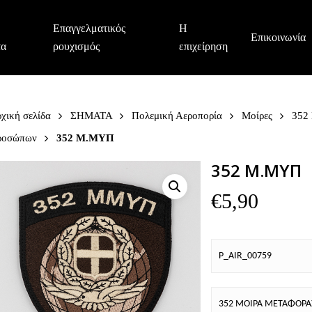
Επαγγελματικός
Η
Επικοινωνία
τα
ρουχισμός
επιχείρηση
χική σελίδα
ΣΗΜΑΤΑ
Πολεμική Αεροπορία
Μοίρες
352
ροσώπων
352 Μ.ΜΥΠ
352 Μ.ΜΥΠ
€
5,90
P_AIR_00759
352 ΜΟΙΡΑ ΜΕΤΑΦΟΡ