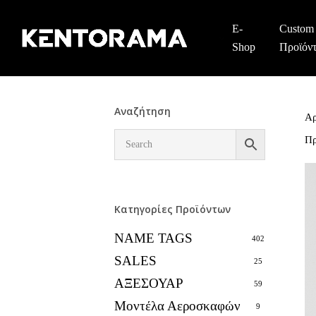
Skip
to
E-
Custom
main
Shop
Προϊόν
content
Αναζήτηση
Αρ
Π
Κατηγορίες Προϊόντων
NAME TAGS
402
SALES
25
ΑΞΕΣΟΥΑΡ
59
Μοντέλα Αεροσκαφών
9