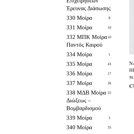
Επιχειρήσεων
Έρευνας Διάσωσης
330 Μοίρα
8
331 Μοίρα
10
332 ΜΠΚ Μοίρα
10
Παντός Καιρού
334 Μοίρα
1
335 Μοίρα
N
43
H
336 Μοίρα
17
πε
337 Μοίρα
36
€
338 ΜΔΒ Μοίρα
25
Διώξεως –
Βομβαρδισμού
339 Μοίρα
3
340 Μοίρα
35