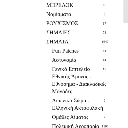
ΜΠΡΕΛΟΚ
65
Νομίσματα
3
ΡΟΥΧΙΣΜΟΣ
17
ΣΗΜΑΙΕΣ
78
ΣΗΜΑΤΑ
1647
Fun Patches
44
Αστυνομία
14
Γενικό Επιτελείο
17
Εθνικής Άμυνας -
Εθνόσημα - Διακλαδικές
Μονάδες
Λιμενικό Σώμα -
9
Ελληνική Ακτοφυλακή
Ομάδες Αίματος
2
Πολεμική Αεροπορία
1105