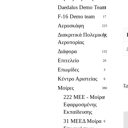
Daedalus Demo Team
13
F-16 Demo team
17
Αεροσκάφη
223
Διακριτικά Πολεμικής
25
Αεροπορίας
Διάφορα
132
Επιτελείο
20
Επωμίδες
3
Κέντρο Αριστείας
6
Σχ
Μοίρες
380
222 ΜΕΕ - Μοίρα
1
Εφαρμοσμένης
Εκπαίδευσης
31 ΜΕΕΔ Μοίρα
6