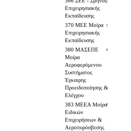
366 ΣΕΕ - Σμήνος
1
Επιχειρησιακής
Εκπαίδευσης
370 ΜΕΕ Μοίρα
1
Επιχειρησιακής
Εκπαίδευσης
380 ΜΑΣΕΠΕ
9
Μοίρα
Αεροφερόμενου
Συστήματος
Έγκαιρης
Προειδοποίησης &
Ελέγχου
383 ΜΕΕΑ Μοίρα
7
Ειδικών
Επιχειρήσεων &
Αεροπυρόσβεσης