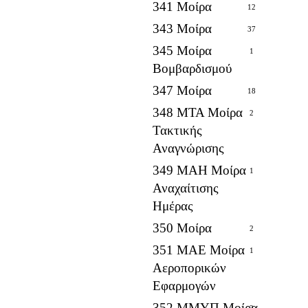
341 Μοίρα
12
343 Μοίρα
37
345 Μοίρα
1
Βομβαρδισμού
347 Μοίρα
18
348 ΜΤΑ Μοίρα
2
Τακτικής
Αναγνώρισης
349 ΜΑΗ Μοίρα
1
Αναχαίτισης
Ημέρας
350 Μοίρα
2
351 ΜΑΕ Μοίρα
1
Αεροπορικών
Εφαρμογών
352 ΜΜΥΠ Μοίρα
2