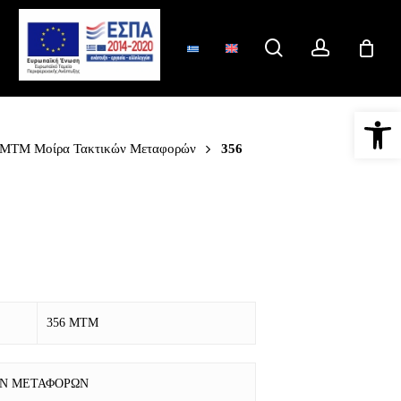
search
account
Ανοίξτε 
 ΜΤΜ Μοίρα Τακτικών Μεταφορών
356
356 ΜΤΜ
ΩΝ ΜΕΤΑΦΟΡΩΝ