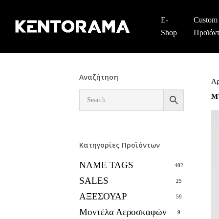
Skip
to
E-
Custom
main
Shop
Προϊόν
content
Αναζήτηση
Αρ
Μ
Κατηγορίες Προϊόντων
NAME TAGS
402
SALES
25
ΑΞΕΣΟΥΑΡ
59
Μοντέλα Αεροσκαφών
9