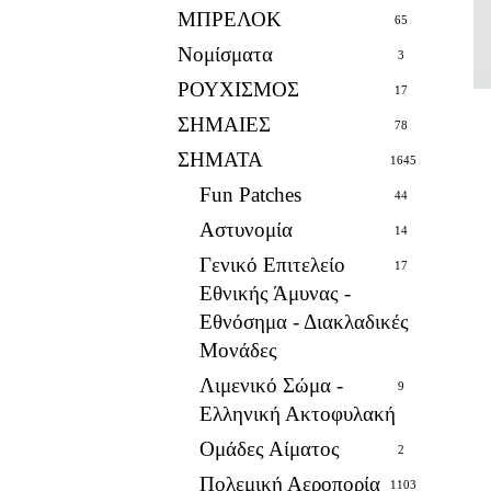
ΜΠΡΕΛΟΚ
65
Νομίσματα
3
ΡΟΥΧΙΣΜΟΣ
17
ΣΗΜΑΙΕΣ
78
ΣΗΜΑΤΑ
1645
Fun Patches
44
Αστυνομία
14
Γενικό Επιτελείο
17
Εθνικής Άμυνας -
Εθνόσημα - Διακλαδικές
Μονάδες
Λιμενικό Σώμα -
9
Ελληνική Ακτοφυλακή
Ομάδες Αίματος
2
Πολεμική Αεροπορία
1103