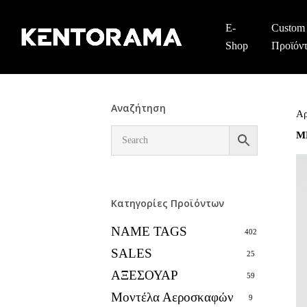
Skip
to
E-
Custom
main
Shop
Προϊόν
content
Αναζήτηση
Αρ
Μ
Κατηγορίες Προϊόντων
NAME TAGS
402
SALES
25
ΑΞΕΣΟΥΑΡ
59
Μοντέλα Αεροσκαφών
9