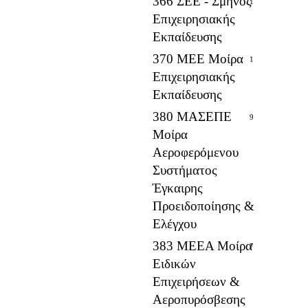
366 ΣΕΕ - Σμήνος
1
Επιχειρησιακής
Εκπαίδευσης
370 ΜΕΕ Μοίρα
1
Επιχειρησιακής
Εκπαίδευσης
380 ΜΑΣΕΠΕ
9
Μοίρα
Αεροφερόμενου
Συστήματος
Έγκαιρης
Προειδοποίησης &
Ελέγχου
383 ΜΕΕΑ Μοίρα
7
Ειδικών
Επιχειρήσεων &
Αεροπυρόσβεσης