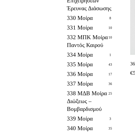
Επιχειρήσεων
Έρευνας Διάσωσης
330 Μοίρα
8
331 Μοίρα
10
332 ΜΠΚ Μοίρα
10
Παντός Καιρού
334 Μοίρα
1
335 Μοίρα
3
43
€
336 Μοίρα
17
337 Μοίρα
36
338 ΜΔΒ Μοίρα
25
Διώξεως –
Βομβαρδισμού
339 Μοίρα
3
340 Μοίρα
35