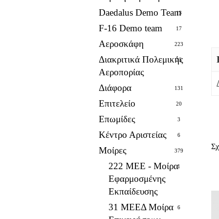
Daedalus Demo Team
13
F-16 Demo team
17
Αεροσκάφη
223
Διακριτικά Πολεμικής
25
Αεροπορίας
Διάφορα
131
Επιτελείο
20
Επωμίδες
3
Κέντρο Αριστείας
6
Σχ
Μοίρες
379
222 ΜΕΕ - Μοίρα
1
Εφαρμοσμένης
Εκπαίδευσης
31 ΜΕΕΔ Μοίρα
6