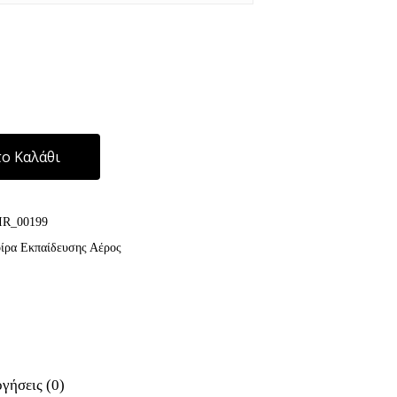
Alternative:
ο Καλάθι
IR_00199
ρα Εκπαίδευσης Αέρος
γήσεις (0)