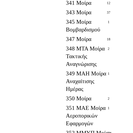
341 Μοίρα
12
343 Μοίρα
37
345 Μοίρα
1
Βομβαρδισμού
347 Μοίρα
18
348 ΜΤΑ Μοίρα
2
Τακτικής
Αναγνώρισης
349 ΜΑΗ Μοίρα
1
Αναχαίτισης
Ημέρας
350 Μοίρα
2
351 ΜΑΕ Μοίρα
1
Αεροπορικών
Εφαρμογών
352 ΜΜΥΠ Μοίρα
2