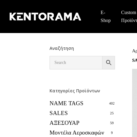
Skip
to
E-
Custom
main
Shop
Προϊόν
content
Αναζήτηση
Αρ
S
Κατηγορίες Προϊόντων
NAME TAGS
402
SALES
25
ΑΞΕΣΟΥΑΡ
59
Μοντέλα Αεροσκαφών
9