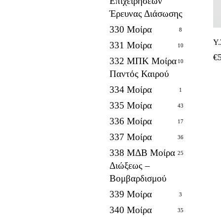
Επιχειρήσεων
Έρευνας Διάσωσης
330 Μοίρα
8
Υ.
331 Μοίρα
10
€
332 ΜΠΚ Μοίρα
10
Παντός Καιρού
334 Μοίρα
1
335 Μοίρα
43
336 Μοίρα
17
337 Μοίρα
36
338 ΜΔΒ Μοίρα
25
Διώξεως –
Βομβαρδισμού
339 Μοίρα
3
340 Μοίρα
35