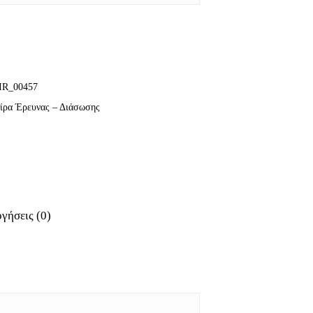
IR_00457
ρα Έρευνας – Διάσωσης
γήσεις (0)