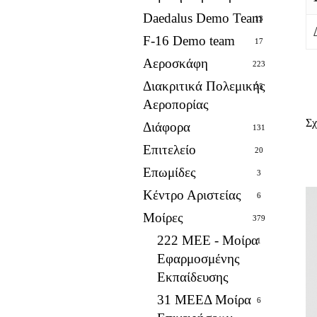
Daedalus Demo Team
13
F-16 Demo team
17
Αεροσκάφη
223
Διακριτικά Πολεμικής
25
Αεροπορίας
Σχ
Διάφορα
131
Επιτελείο
20
Επωμίδες
3
Κέντρο Αριστείας
6
Μοίρες
379
222 ΜΕΕ - Μοίρα
1
Εφαρμοσμένης
Εκπαίδευσης
31 ΜΕΕΔ Μοίρα
6