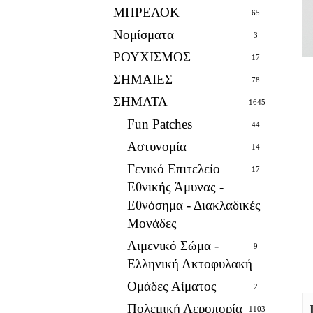
ΜΠΡΕΛΟΚ
65
Νομίσματα
3
ΡΟΥΧΙΣΜΟΣ
17
ΣΗΜΑΙΕΣ
78
ΣΗΜΑΤΑ
1645
Fun Patches
44
Αστυνομία
14
Γενικό Επιτελείο
17
Εθνικής Άμυνας -
Εθνόσημα - Διακλαδικές
Μονάδες
Λιμενικό Σώμα -
9
Ελληνική Ακτοφυλακή
Ομάδες Αίματος
2
Πολεμική Αεροπορία
1103