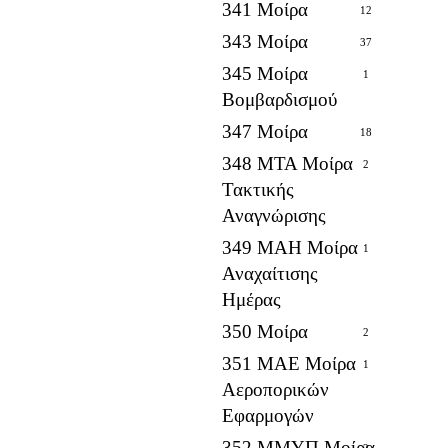
341 Μοίρα
12
343 Μοίρα
37
345 Μοίρα
1
Βομβαρδισμού
347 Μοίρα
18
348 ΜΤΑ Μοίρα
2
Τακτικής
Αναγνώρισης
349 ΜΑΗ Μοίρα
1
Αναχαίτισης
Ημέρας
350 Μοίρα
2
351 ΜΑΕ Μοίρα
1
Αεροπορικών
Εφαρμογών
352 ΜΜΥΠ Μοίρα
2