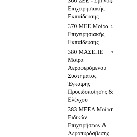
366 ΣΕΕ - Σμήνος
1
Επιχειρησιακής
Εκπαίδευσης
370 ΜΕΕ Μοίρα
1
Επιχειρησιακής
Εκπαίδευσης
380 ΜΑΣΕΠΕ
9
Μοίρα
Αεροφερόμενου
Συστήματος
Έγκαιρης
Προειδοποίησης &
Ελέγχου
383 ΜΕΕΑ Μοίρα
7
Ειδικών
Επιχειρήσεων &
Αεροπυρόσβεσης