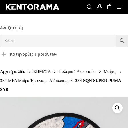
Skip
Men
to
search
account
Close
main
Menu
content
Αναζήτηση
Κατηγορίες Προϊόντων
Αρχική σελίδα
ΣΗΜΑΤΑ
Πολεμική Αεροπορία
Μοίρες
384 ΜΕΔ Μοίρα Έρευνας – Διάσωσης
384 SQN SUPER PUMA
SAR