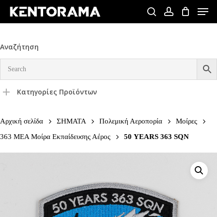
Skip
Men
to
search
account
Close
main
Menu
content
Αναζήτηση
Κατηγορίες Προϊόντων
Αρχική σελίδα
ΣΗΜΑΤΑ
Πολεμική Αεροπορία
Μοίρες
363 ΜΕΑ Μοίρα Εκπαίδευσης Αέρος
50 YEARS 363 SQN