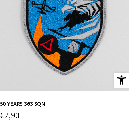
Ανοίξτε 
50 YEARS 363 SQN
€
7,90