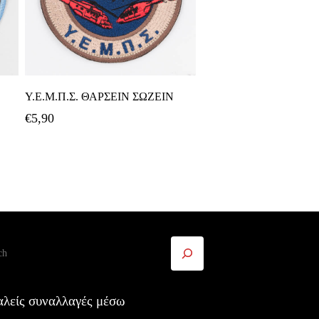
Προσθήκη Στο Καλάθι
Υ.Ε.Μ.Π.Σ. ΘΑΡΣΕΙΝ ΣΩΖΕΙΝ
€
5,90
ήτηση
λείς συναλλαγές μέσω