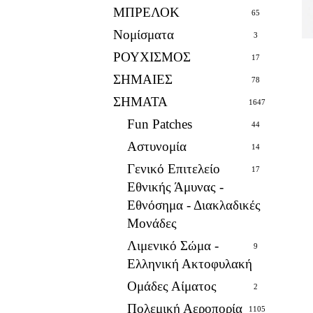
ΜΠΡΕΛΟΚ
65
Νομίσματα
3
ΡΟΥΧΙΣΜΟΣ
17
ΣΗΜΑΙΕΣ
78
ΣΗΜΑΤΑ
1647
Fun Patches
44
Αστυνομία
14
Γενικό Επιτελείο
17
Εθνικής Άμυνας -
Εθνόσημα - Διακλαδικές
Μονάδες
Λιμενικό Σώμα -
9
Ελληνική Ακτοφυλακή
Ομάδες Αίματος
2
Πολεμική Αεροπορία
1105