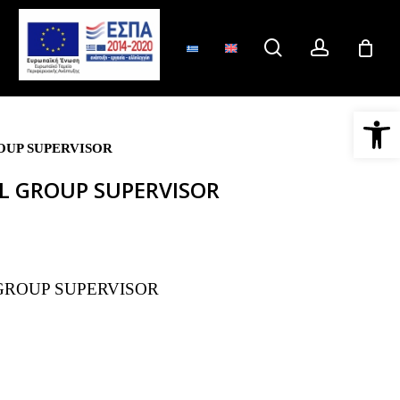
search
account
Ανοίξτε 
OUP SUPERVISOR
AL GROUP SUPERVISOR
GROUP SUPERVISOR