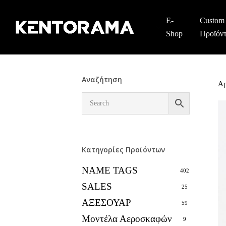
Skip
to
E-
Custom
main
Shop
Προϊόν
content
Αναζήτηση
Αρ
Κατηγορίες Προϊόντων
NAME TAGS
402
SALES
25
ΑΞΕΣΟΥΑΡ
59
Μοντέλα Αεροσκαφών
9