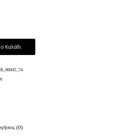
Alternative:
ο Καλάθι
IR_00045_74
ή
γήσεις (0)