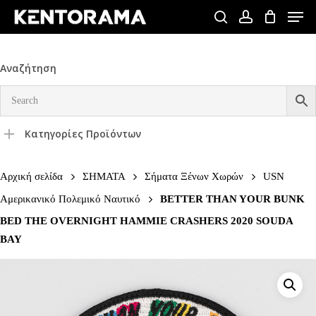
Skip
Men
to
search
account
Close
main
Menu
content
Αναζήτηση
Κατηγορίες Προϊόντων
Αρχική σελίδα
ΣΗΜΑΤΑ
Σήματα Ξένων Χωρών
USN
Αμερικανικό Πολεμικό Ναυτικό
BETTER THAN YOUR BUNK
BED THE OVERNIGHT HAMMIE CRASHERS 2020 SOUDA
BAY