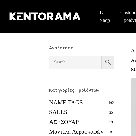
Skip
to
E-
Custom
main
Shop
Προϊόν
content
Αναζήτηση
Αρ
Αε
S
Κατηγορίες Προϊόντων
NAME TAGS
402
SALES
25
ΑΞΕΣΟΥΑΡ
59
Μοντέλα Αεροσκαφών
9