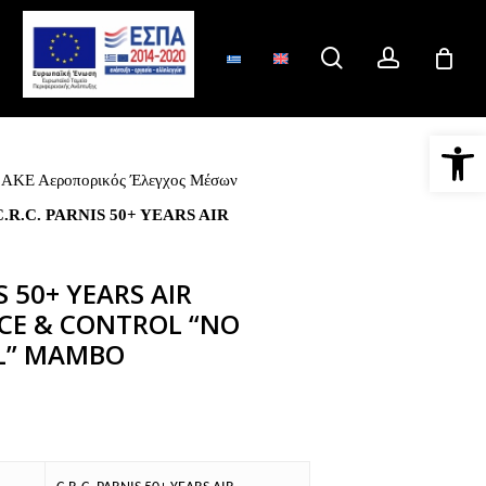
search
account
Ανοίξτε 
 ΑΚΕ Αεροπορικός Έλεγχος Μέσων
C.R.C. PARNIS 50+ YEARS AIR
S 50+ YEARS AIR
CE & CONTROL “NO
LL” MAMBO