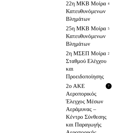
22η ΜΚΒ Μοίρα
4
Κατευθυνόμενων
Βλημάτων
25η ΜΚΒ Μοίρα
5
Κατευθυνόμενων
Βλημάτων
2η ΜΣΕΠ Μοίρα
2
Σταθμού Ελέγχου
και
Προειδοποίησης
2ο ΑΚΕ
7
Αεροπορικός
Έλεγχος Μέσων
Αεράμυνας –
Κέντρο Σύνθεσης
και Παραγωγής
Αεροπορικής