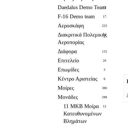
Daedalus Demo Team
13
F-16 Demo team
17
Αεροσκάφη
223
Διακριτικά Πολεμικής
25
Αεροπορίας
Διάφορα
132
Επιτελείο
20
Επωμίδες
3
Κέντρο Αριστείας
6
Μοίρες
380
Μονάδες
288
11 ΜΚΒ Μοίρα
12
Κατευθυνομένων
Βλημάτων