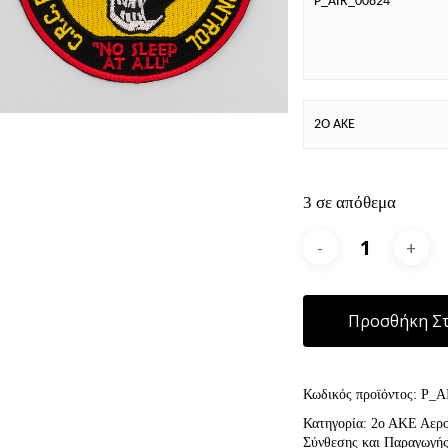
P_AIR_00824
2Ο ΑΚΕ
3 σε απόθεμα
Προσθήκη Στ
Κωδικός προϊόντος:
P_A
Κατηγορία:
2ο ΑΚΕ Αερο
Σύνθεσης και Παραγωγής