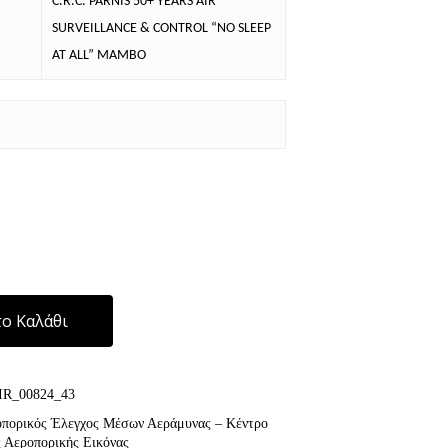
C.R.C. PARNIS 50+ YEARS AIR
SURVEILLANCE & CONTROL “NO SLEEP
AT ALL” MAMBO
Alternative:
ο Καλάθι
IR_00824_43
πορικός Έλεγχος Μέσων Αεράμυνας – Κέντρο
 Αεροπορικής Εικόνας