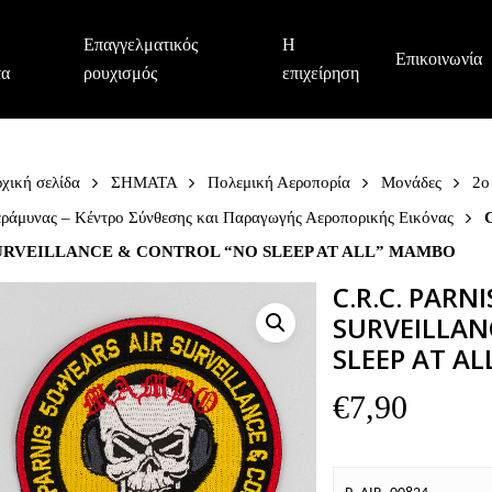
Επαγγελματικός
Η
Επικοινωνία
τα
ρουχισμός
επιχείρηση
χική σελίδα
ΣΗΜΑΤΑ
Πολεμική Αεροπορία
Μονάδες
2ο
ράμυνας – Κέντρο Σύνθεσης και Παραγωγής Αεροπορικής Εικόνας
URVEILLANCE & CONTROL “NO SLEEP AT ALL” MAMBO
C.R.C. PARNI
SURVEILLAN
SLEEP AT A
€
7,90