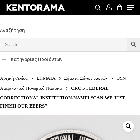
Skip
Men
to
search
account
Close
main
Menu
content
Αναζήτηση
Κατηγορίες Προϊόντων
Αρχική σελίδα
ΣΗΜΑΤΑ
Σήματα Ξένων Χωρών
USN
Αμερικανικό Πολεμικό Ναυτικό
CRC 5 FEDERAL
CORRECTIONAL INSTITUTION-NAMFI “CAN WE JUST
FINISH OUR BEERS”