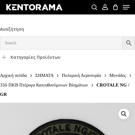
Skip
Men
to
search
account
Close
main
Menu
content
Αναζήτηση
Κατηγορίες Προϊόντων
Αρχική σελίδα
ΣΗΜΑΤΑ
Πολεμική Αεροπορία
Μονάδες
350 ΠΚΒ Πτέρυγα Κατευθυνόμενων Βλημάτων
CROTALE NG /
GR