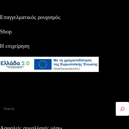
Επαγγελματικός ρουχισμός
Shop
Η επιχείρηση
Αναζήτηση
Ασφαλείς συναλλαγές μέσω