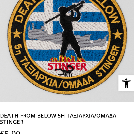
Ανοίξτε 
DEATH FROM BELOW 5Η ΤΑΞΙΑΡΧΙΑ/ΟΜΑΔΑ
STINGER
€
5,90