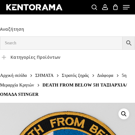
Skip
Men
to
search
account
Close
main
Menu
content
Αναζήτηση
Κατηγορίες Προϊόντων
Αρχική σελίδα
ΣΗΜΑΤΑ
Στρατός ξηράς
Διάφορα
5η
Μεραρχία Κρητών
DEATH FROM BELOW 5Η ΤΑΞΙΑΡΧΙΑ/
ΟΜΑΔΑ STINGER