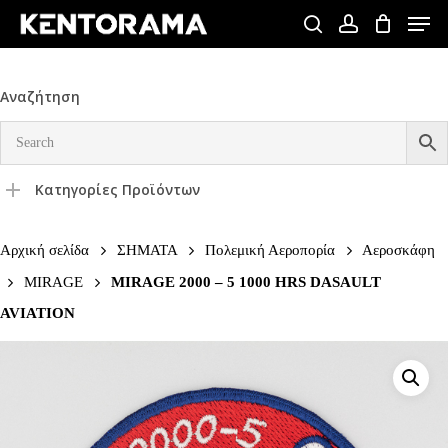
Skip
Men
to
search
account
Close
main
Menu
content
Αναζήτηση
Κατηγορίες Προϊόντων
Αρχική σελίδα
ΣΗΜΑΤΑ
Πολεμική Αεροπορία
Αεροσκάφη
MIRAGE
MIRAGE 2000 – 5 1000 HRS DASAULT
AVIATION