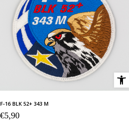
Ανοίξτε 
F-16 BLK 52+ 343 Μ
€
5,90