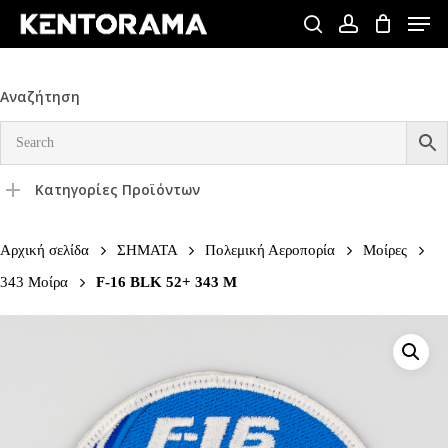
Skip
Men
to
search
account
Close
main
Menu
content
Αναζήτηση
Κατηγορίες Προϊόντων
Αρχική σελίδα
ΣΗΜΑΤΑ
Πολεμική Αεροπορία
Μοίρες
343 Μοίρα
F-16 BLK 52+ 343 Μ