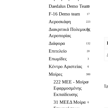
Daedalus Demo Team
13
F-16 Demo team
17
Αεροσκάφη
223
Διακριτικά Πολεμικής
25
Αεροπορίας
Διάφορα
132
Επιτελείο
20
Επωμίδες
3
Κέντρο Αριστείας
6
Μοίρες
380
222 ΜΕΕ - Μοίρα
1
Σχ
Εφαρμοσμένης
Εκπαίδευσης
31 ΜΕΕΔ Μοίρα
6