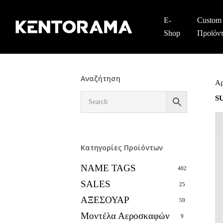
Skip
to
E-
Custom
main
Shop
Προϊόν
content
Αναζήτηση
Αρ
S
Κατηγορίες Προϊόντων
NAME TAGS
402
SALES
25
ΑΞΕΣΟΥΑΡ
59
Μοντέλα Αεροσκαφών
9