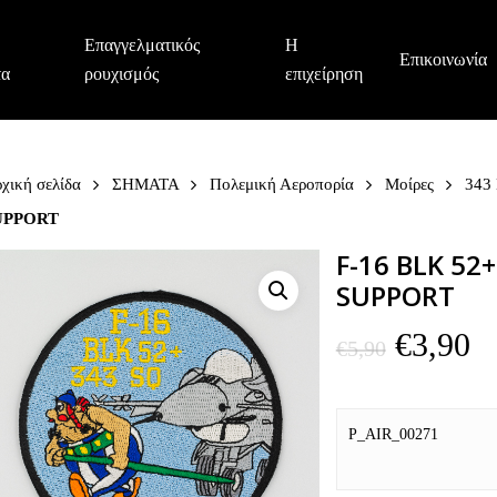
Επαγγελματικός
Η
Επικοινωνία
τα
ρουχισμός
επιχείρηση
χική σελίδα
ΣΗΜΑΤΑ
Πολεμική Αεροπορία
Μοίρες
343
UPPORT
F-16 BLK 52
SUPPORT
Origina
Η
€
3,90
€
5,90
price
τ
was:
τ
€5,90.
εί
P_AIR_00271
€