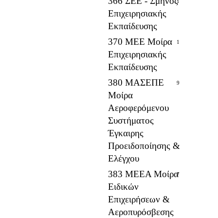
366 ΣΕΕ - Σμήνος
1
Επιχειρησιακής
Εκπαίδευσης
370 ΜΕΕ Μοίρα
1
Επιχειρησιακής
Εκπαίδευσης
380 ΜΑΣΕΠΕ
9
Μοίρα
Αεροφερόμενου
Συστήματος
Έγκαιρης
Προειδοποίησης &
Ελέγχου
383 ΜΕΕΑ Μοίρα
7
Ειδικών
Επιχειρήσεων &
Αεροπυρόσβεσης