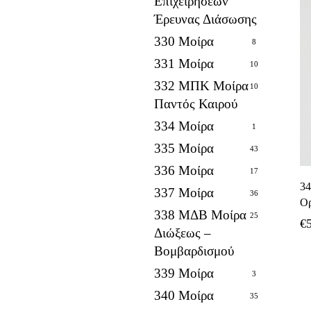
Επιχειρήσεων
Έρευνας Διάσωσης
330 Μοίρα
8
331 Μοίρα
10
332 ΜΠΚ Μοίρα
10
Παντός Καιρού
334 Μοίρα
1
335 Μοίρα
43
336 Μοίρα
17
34
337 Μοίρα
36
Ορ
338 ΜΔΒ Μοίρα
25
€
Διώξεως –
Βομβαρδισμού
339 Μοίρα
3
340 Μοίρα
35