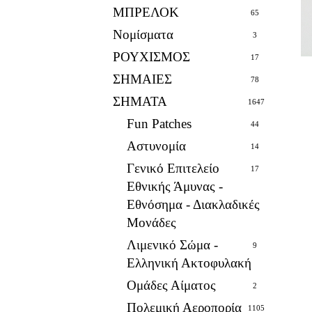
ΜΠΡΕΛΟΚ
65
Νομίσματα
3
ΡΟΥΧΙΣΜΟΣ
17
ΣΗΜΑΙΕΣ
78
ΣΗΜΑΤΑ
1647
Fun Patches
44
Αστυνομία
14
Γενικό Επιτελείο
17
Εθνικής Άμυνας -
Εθνόσημα - Διακλαδικές
Μονάδες
Λιμενικό Σώμα -
9
Ελληνική Ακτοφυλακή
Ομάδες Αίματος
2
Πολεμική Αεροπορία
1105