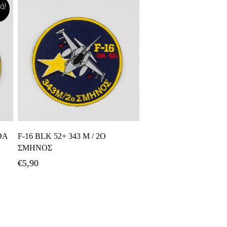
ά!
Προσθήκη Στο Καλάθι
DA
F-16 BLK 52+ 343 Μ / 2Ο
ΣΜΗΝΟΣ
€
5,90