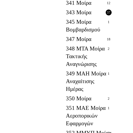
341 Μοίρα
12
343 Μοίρα
37
345 Μοίρα
1
Βομβαρδισμού
347 Μοίρα
18
348 ΜΤΑ Μοίρα
2
Τακτικής
Αναγνώρισης
349 ΜΑΗ Μοίρα
1
Αναχαίτισης
Ημέρας
350 Μοίρα
2
351 ΜΑΕ Μοίρα
1
Αεροπορικών
Εφαρμογών
352 ΜΜΥΠ Μοίρα
2