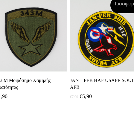
Προσφορ
Προσθήκη Στο Καλάθι
Προσθήκη Στο Καλάθι
3 Μ Μοιρόσημο Χαμηλής
JAN – FEB HAF USAFE SOU
ατότητας
AFB
Original
Η
5,90
€
5,90
€
7,90
price
τρέχουσα
was:
τιμή
€7,90.
είναι:
€5,90.